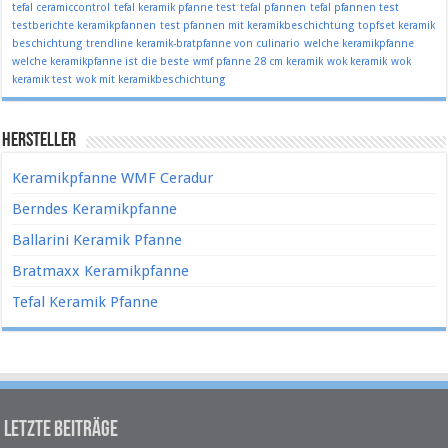
tefal ceramiccontrol
tefal keramik pfanne test
tefal pfannen
tefal pfannen test
testberichte keramikpfannen
test pfannen mit keramikbeschichtung
topfset keramik
beschichtung
trendline keramik-bratpfanne von culinario
welche keramikpfanne
welche keramikpfanne ist die beste
wmf pfanne 28 cm keramik
wok keramik
wok
keramik test
wok mit keramikbeschichtung
Hersteller
Keramikpfanne WMF Ceradur
Berndes Keramikpfanne
Ballarini Keramik Pfanne
Bratmaxx Keramikpfanne
Tefal Keramik Pfanne
Letzte Beiträge