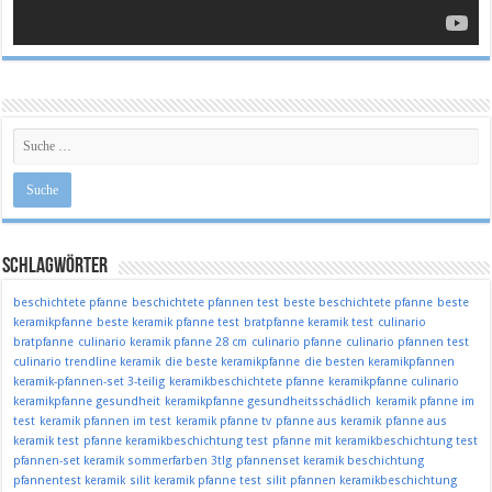
Schlagwörter
beschichtete pfanne
beschichtete pfannen test
beste beschichtete pfanne
beste
keramikpfanne
beste keramik pfanne test
bratpfanne keramik test
culinario
bratpfanne
culinario keramik pfanne 28 cm
culinario pfanne
culinario pfannen test
culinario trendline keramik
die beste keramikpfanne
die besten keramikpfannen
keramik-pfannen-set 3-teilig
keramikbeschichtete pfanne
keramikpfanne culinario
keramikpfanne gesundheit
keramikpfanne gesundheitsschädlich
keramik pfanne im
test
keramik pfannen im test
keramik pfanne tv
pfanne aus keramik
pfanne aus
keramik test
pfanne keramikbeschichtung test
pfanne mit keramikbeschichtung test
pfannen-set keramik sommerfarben 3tlg
pfannenset keramik beschichtung
pfannentest keramik
silit keramik pfanne test
silit pfannen keramikbeschichtung