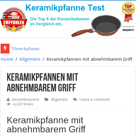
Viereckpfanne
Keramiktopf mit Deckel
Home
/
Allgemein
/
Keramikpfannen mit abnehmbarem Griff
Keramikpfannen mit
abnehmbarem Griff
keramikexperte
Allgemein
Leave a comment
4,220 Views
Keramikpfanne mit
abnehmbarem Griff