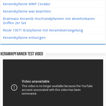
Keramikpfanne WMF Ceradur
Keramikpfanne was beachten
Bratmaxx Keramik-Hochrandpfannen mit abnehmbaren
Griffen 2er Set
Rösle 13071 Bratpfanne mit Keramikversiegelung
Keramikpfanne entsorgen
Keramikpfannen Test Video