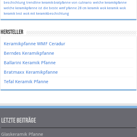
beschichtung
trendline keramik-bratpfanne von culinario
welche keramikpfanne
welche keramikpfanne ist die beste
wmf pfanne 28 cm keramik
wok keramik
wok
keramik test
wok mit keramikbeschichtung
Hersteller
Keramikpfanne WMF Ceradur
Berndes Keramikpfanne
Ballarini Keramik Pfanne
Bratmaxx Keramikpfanne
Tefal Keramik Pfanne
Letzte Beiträge
Glaskeramik Pfanne