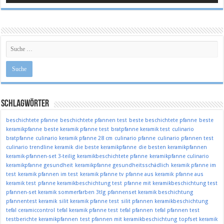
Schlagwörter
beschichtete pfanne
beschichtete pfannen test
beste beschichtete pfanne
beste
keramikpfanne
beste keramik pfanne test
bratpfanne keramik test
culinario
bratpfanne
culinario keramik pfanne 28 cm
culinario pfanne
culinario pfannen test
culinario trendline keramik
die beste keramikpfanne
die besten keramikpfannen
keramik-pfannen-set 3-teilig
keramikbeschichtete pfanne
keramikpfanne culinario
keramikpfanne gesundheit
keramikpfanne gesundheitsschädlich
keramik pfanne im
test
keramik pfannen im test
keramik pfanne tv
pfanne aus keramik
pfanne aus
keramik test
pfanne keramikbeschichtung test
pfanne mit keramikbeschichtung test
pfannen-set keramik sommerfarben 3tlg
pfannenset keramik beschichtung
pfannentest keramik
silit keramik pfanne test
silit pfannen keramikbeschichtung
tefal ceramiccontrol
tefal keramik pfanne test
tefal pfannen
tefal pfannen test
testberichte keramikpfannen
test pfannen mit keramikbeschichtung
topfset keramik